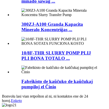
minado sawag ...
300ZJ-A100 Granda Kapacita
Mineralo Koncentriĝas ...
10/8F-THR SLURRY POMP PLIJ
PLI BONA TOTALO ...
Fabrikisto de kaŭĉuko de kaŭĉukaj
pumpiloj el Ĉinio
Bonvolu lasi vian retpoŝton al ni, ni kontaktos ene de 24
horoj.
Enketo