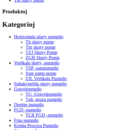
Thr slurry pump
Produktoj
Kategorioj
Horizontala slurry pumpilo
Th slurry pump
Thr slurry pump
TZJ Slurry Pump
ZGB Slurry Pump
Vertikala slurry -pumpilo
TSP -sumpumpilo
Sspr sump pump
ZJL Vertikala Pumpilo
Subakvigebla slurry pumpilo
Gravelpumpilo
TG -Gravelpumpilo
Tgh -gruza pumpilo
Dredge pumpilo
FGD -pumpilo
TLR FGD -pumpilo
Frua pumpilo
Kemia Proceza Pumpilo