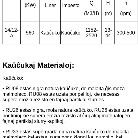
Q
H
n
(KW)
Liner
Impesto
(M3/H)
(m)
(rpm)
14/12-
1152-
13-
560
Kaŭĉuko
Kaŭĉuko
300-500
a
2520
44
Kaŭĉukaj Materialoj:
Kaŭĉuko:
• RU08 estas nigra natura kaŭĉuko, de malalta ĝis meza
malmoleco. RU08 estas uzata por peliloj, kie necesas
supera erozia rezisto en fajnaj partiklaj slurries.
• RU26 estas nigra, mola natura kaŭĉuko. RU26 estas uzata
por linioj kie supera erozia rezisto al ĉiuj aliaj materialoj en
fajnaj partiklaj slurry -aplikoj.
• RU33 estas supergrada nigra natura kaŭĉuko de malalta
malmoleco kaj estas uzata por ciklonoj kaj pumpiloj kaj