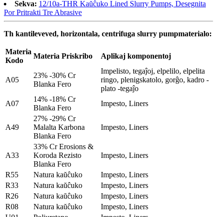
Sekva:
12/10a-THR Kaŭĉuko Lined Slurry Pumps, Desegnita
Por Pritrakti Tre Abrasive
Th kantileveved, horizontala, centrifuga slurry pumpmaterialo:
Materia
Materia Priskribo
Aplikaj komponentoj
Kodo
Impelisto, tegaĵoj, elpelilo, elpelita
23% -30% Cr
A05
ringo, plenigskatolo, gorĝo, kadro -
Blanka Fero
plato -tegaĵo
14% -18% Cr
A07
Impesto, Liners
Blanka Fero
27% -29% Cr
A49
Malalta Karbona
Impesto, Liners
Blanka Fero
33% Cr Erosions &
A33
Koroda Rezisto
Impesto, Liners
Blanka Fero
R55
Natura kaŭĉuko
Impesto, Liners
R33
Natura kaŭĉuko
Impesto, Liners
R26
Natura kaŭĉuko
Impesto, Liners
R08
Natura kaŭĉuko
Impesto, Liners