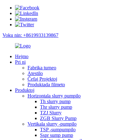
Voku nin: +8619933139867
Hejmo
Pri ni
Fabrika turneo
Atestilo
Ĉefaj Projektoj
Produktada filmeto
Produktoj
Horizontala slurry pumpilo
Th slurry pump
Thr slurry pump
TZJ Slurry
ZGB Slurry Pump
Vertikala slurry -pumpilo
TSP -sumpumpilo
Sspr sump pump