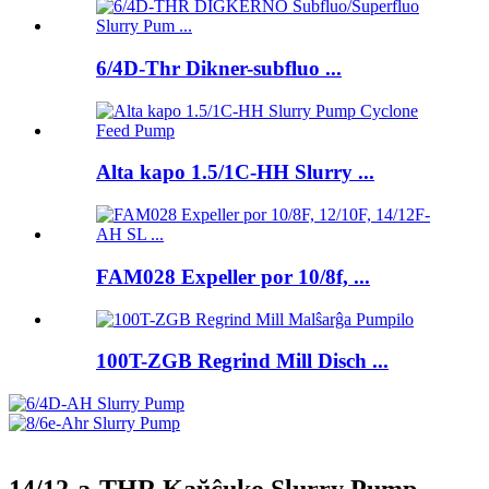
6/4D-Thr Dikner-subfluo ...
Alta kapo 1.5/1C-HH Slurry ...
FAM028 Expeller por 10/8f, ...
100T-ZGB Regrind Mill Disch ...
14/12-a-THR Kaŭĉuko Slurry Pump,