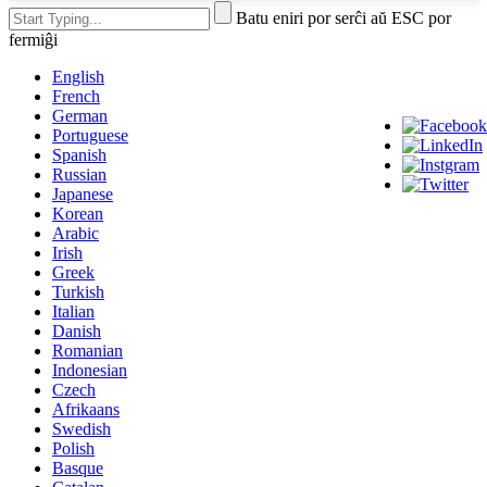
Batu eniri por serĉi aŭ ESC por
fermiĝi
English
French
German
Portuguese
Spanish
Russian
Japanese
Korean
Arabic
Irish
Greek
Turkish
Italian
Danish
Romanian
Indonesian
Czech
Afrikaans
Swedish
Polish
Basque