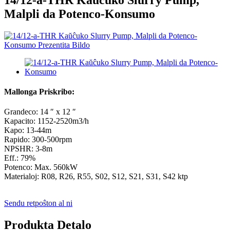
Malpli da Potenco-Konsumo
Mallonga Priskribo:
Grandeco: 14 ″ x 12 ″
Kapacito: 1152-2520m3/h
Kapo: 13-44m
Rapido: 300-500rpm
NPSHR: 3-8m
Eff.: 79%
Potenco: Max. 560kW
Materialoj: R08, R26, R55, S02, S12, S21, S31, S42 ktp
Sendu retpoŝton al ni
Produkta Detalo