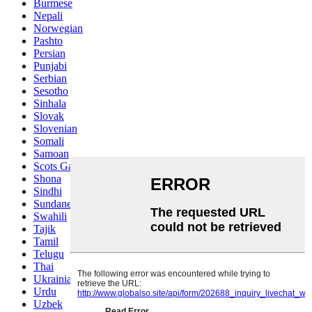
Burmese
Nepali
Norwegian
Pashto
Persian
Punjabi
Serbian
Sesotho
Sinhala
Slovak
Slovenian
Somali
Samoan
Scots Gaelic
Shona
Sindhi
Sundanese
Swahili
Tajik
Tamil
Telugu
Thai
Ukrainian
Urdu
Uzbek