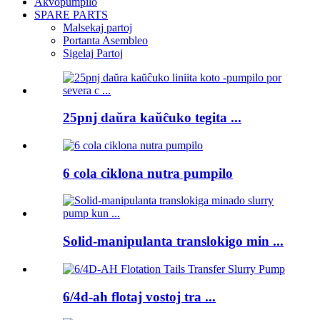
Akvopumpilo
SPARE PARTS
Malsekaj partoj
Portanta Asembleo
Sigelaj Partoj
25pnj daŭra kaŭĉuko tegita ...
6 cola ciklona nutra pumpilo
Solid-manipulanta translokigo min ...
6/4d-ah flotaj vostoj tra ...