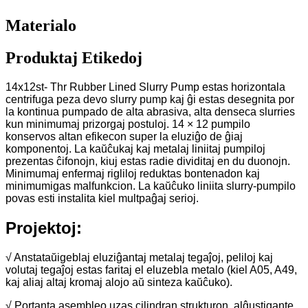
Materialo
Produktaj Etikedoj
14x12st- Thr Rubber Lined Slurry Pump estas horizontala
centrifuga peza devo slurry pump kaj ĝi estas desegnita por
la kontinua pumpado de alta abrasiva, alta denseca slurries
kun minimumaj prizorgaj postuloj. 14 × 12 pumpilo
konservos altan efikecon super la eluziĝo de ĝiaj
komponentoj. La kaŭĉukaj kaj metalaj liniitaj pumpiloj
prezentas ĉifonojn, kiuj estas radie dividitaj en du duonojn.
Minimumaj enfermaj rigliloj reduktas bontenadon kaj
minimumigas malfunkcion. La kaŭĉuko liniita slurry-pumpilo
povas esti instalita kiel multpaĝaj serioj.
Projektoj:
√ Anstataŭigeblaj eluziĝantaj metalaj tegaĵoj, peliloj kaj
volutaj tegaĵoj estas faritaj el eluzebla metalo (kiel A05, A49,
kaj aliaj altaj kromaj alojo aŭ sinteza kaŭĉuko).
√ Portanta asembleo uzas cilindran strukturon, alĝustigante