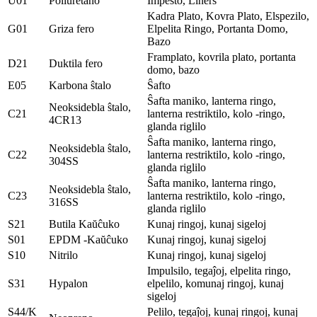
U01
Poliuretano
Impesto, Liners
Kadra Plato, Kovra Plato, Elspezilo,
G01
Griza fero
Elpelita Ringo, Portanta Domo,
Bazo
Framplato, kovrila plato, portanta
D21
Duktila fero
domo, bazo
E05
Karbona ŝtalo
Ŝafto
Ŝafta maniko, lanterna ringo,
Neoksidebla ŝtalo,
C21
lanterna restriktilo, kolo -ringo,
4CR13
glanda riglilo
Ŝafta maniko, lanterna ringo,
Neoksidebla ŝtalo,
C22
lanterna restriktilo, kolo -ringo,
304SS
glanda riglilo
Ŝafta maniko, lanterna ringo,
Neoksidebla ŝtalo,
C23
lanterna restriktilo, kolo -ringo,
316SS
glanda riglilo
S21
Butila Kaŭĉuko
Kunaj ringoj, kunaj sigeloj
S01
EPDM -Kaŭĉuko
Kunaj ringoj, kunaj sigeloj
S10
Nitrilo
Kunaj ringoj, kunaj sigeloj
Impulsilo, tegaĵoj, elpelita ringo,
S31
Hypalon
elpelilo, komunaj ringoj, kunaj
sigeloj
S44/K
Pelilo, tegaĵoj, kunaj ringoj, kunaj