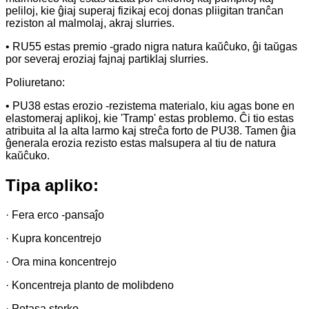
peliloj, kie ĝiaj superaj fizikaj ecoj donas pliigitan tranĉan
reziston al malmolaj, akraj slurries.
• RU55 estas premio -grado nigra natura kaŭĉuko, ĝi taŭgas
por severaj eroziaj fajnaj partiklaj slurries.
Poliuretano:
• PU38 estas erozio -rezistema materialo, kiu agas bone en
elastomeraj aplikoj, kie 'Tramp' estas problemo. Ĉi tio estas
atribuita al la alta larmo kaj streĉa forto de PU38. Tamen ĝia
ĝenerala erozia rezisto estas malsupera al tiu de natura
kaŭĉuko.
Tipa apliko:
· Fera erco -pansaĵo
· Kupra koncentrejo
· Ora mina koncentrejo
· Koncentreja planto de molibdeno
· Potasa sterko