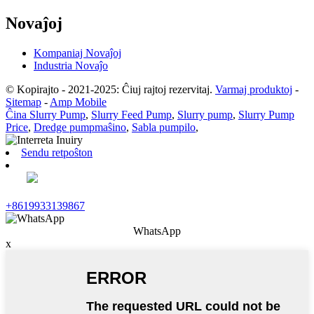
Novaĵoj
Kompaniaj Novaĵoj
Industria Novaĵo
© Kopirajto - 2021-2025: Ĉiuj rajtoj rezervitaj.
Varmaj produktoj
-
Sitemap
-
Amp Mobile
Ĉina Slurry Pump
,
Slurry Feed Pump
,
Slurry pump
,
Slurry Pump
Price
,
Dredge pumpmaŝino
,
Sabla pumpilo
,
Sendu retpoŝton
+8619933139867
WhatsApp
x