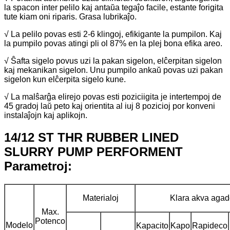
la spacon inter pelilo kaj antaŭa tegaĵo facile, estante forigita
tute kiam oni riparis. Grasa lubrikaĵo.
√ La pelilo povas esti 2-6 klingoj, efikigante la pumpilon. Kaj
la pumpilo povas atingi pli ol 87% en la plej bona efika areo.
√ Ŝafta sigelo povus uzi la pakan sigelon, elĉerpitan sigelon
kaj mekanikan sigelon. Unu pumpilo ankaŭ povas uzi pakan
sigelon kun elĉerpita sigelo kune.
√ La malŝarĝa elirejo povas esti poziciigita je intertempoj de
45 gradoj laŭ peto kaj orientita al iuj 8 pozicioj por konveni
instalaĵojn kaj aplikojn.
14/12 ST THR RUBBER LINED
SLURRY PUMP PERFORMENT
Parametroj:
Materialoj
Klara akva agad
Max.
Potenco
Modelo
Kapacito
Kapo
Rapideco