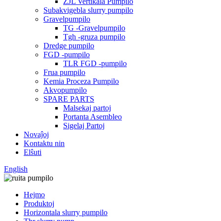
ZJL Vertikala Pumpilo
Subakvigebla slurry pumpilo
Gravelpumpilo
TG -Gravelpumpilo
Tgh -gruza pumpilo
Dredge pumpilo
FGD -pumpilo
TLR FGD -pumpilo
Frua pumpilo
Kemia Proceza Pumpilo
Akvopumpilo
SPARE PARTS
Malsekaj partoj
Portanta Asembleo
Sigelaj Partoj
Novaĵoj
Kontaktu nin
Elŝuti
English
Hejmo
Produktoj
Horizontala slurry pumpilo