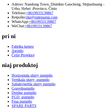
Adreso: Nandong Town, Distrikto Gaocheng, Shijiazhuang -
Urbo, Hebei -Provinco, Ĉinio
Telefono:
+8619933139867
Retpoŝto:
rita@ruitepump.com
WhatsApp:
+8619933139867
WeChat:
+8619933139867
pri ni
Fabrika turneo
Atestilo
Ĉefaj Projektoj
niaj produktoj
Horizontala slurry pumpilo
Vertikala slurry -pumpilo
Subakvigebla slurry pumpilo
Gravelpumpilo
Dredge pumpilo
FGD -pumpilo
Frua pumpilo
SPARE PARTS