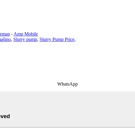
temap
-
Amp Mobile
aŝino
,
Slurry pump
,
Slurry Pump Price
,
WhatsApp