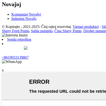
Novaĵoj
Kompaniaj Novaĵoj
Industria Novaĵo
© Kopirajto - 2021-2025: Ĉiuj rajtoj rezervitaj.
Varmaj produktoj
-
Si
Slurry Feed Pump
,
Sabla pumpilo
,
Ĉina Slurry Pump
,
Dredge pumpm
Sendu retpoŝton
+8619933139867
x