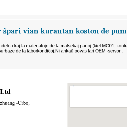
 ŝpari vian kurantan koston de pum
delon kaj la materialojn de la malsekaj partoj (kiel MC01, kontr
urbaze de la laborkondiĉoj.
Ni ankaŭ povas fari OEM -servon.
 Ltd
azhuang -Urbo,