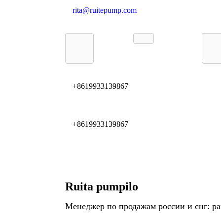
rita@ruitepump.com
+8619933139867
+8619933139867
Ruita pumpilo
Менеджер по продажам россии и снг: ра