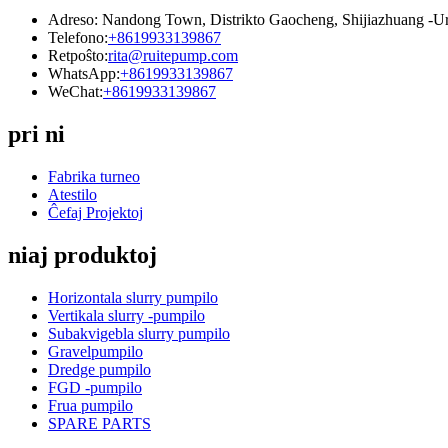
Adreso: Nandong Town, Distrikto Gaocheng, Shijiazhuang -Ur
Telefono:
+8619933139867
Retpoŝto:
rita@ruitepump.com
WhatsApp:
+8619933139867
WeChat:
+8619933139867
pri ni
Fabrika turneo
Atestilo
Ĉefaj Projektoj
niaj produktoj
Horizontala slurry pumpilo
Vertikala slurry -pumpilo
Subakvigebla slurry pumpilo
Gravelpumpilo
Dredge pumpilo
FGD -pumpilo
Frua pumpilo
SPARE PARTS