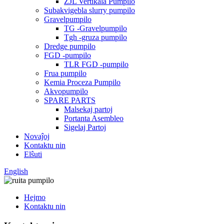
ZJL Vertikala Pumpilo
Subakvigebla slurry pumpilo
Gravelpumpilo
TG -Gravelpumpilo
Tgh -gruza pumpilo
Dredge pumpilo
FGD -pumpilo
TLR FGD -pumpilo
Frua pumpilo
Kemia Proceza Pumpilo
Akvopumpilo
SPARE PARTS
Malsekaj partoj
Portanta Asembleo
Sigelaj Partoj
Novaĵoj
Kontaktu nin
Elŝuti
English
Hejmo
Kontaktu nin