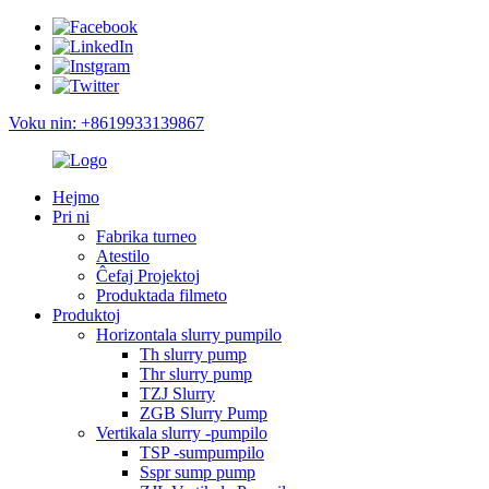
Voku nin: +8619933139867
Hejmo
Pri ni
Fabrika turneo
Atestilo
Ĉefaj Projektoj
Produktada filmeto
Produktoj
Horizontala slurry pumpilo
Th slurry pump
Thr slurry pump
TZJ Slurry
ZGB Slurry Pump
Vertikala slurry -pumpilo
TSP -sumpumpilo
Sspr sump pump