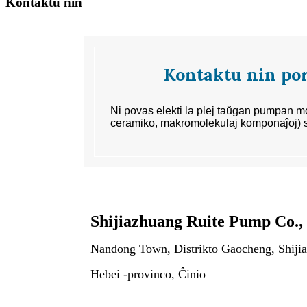
Kontaktu nin
Kontaktu nin por
Ni povas elekti la plej taŭgan pumpan mo
ceramiko, makromolekulaj komponaĵoj) s
Shijiazhuang Ruite Pump Co.,
Nandong Town, Distrikto Gaocheng, Shiji
Hebei -provinco, Ĉinio